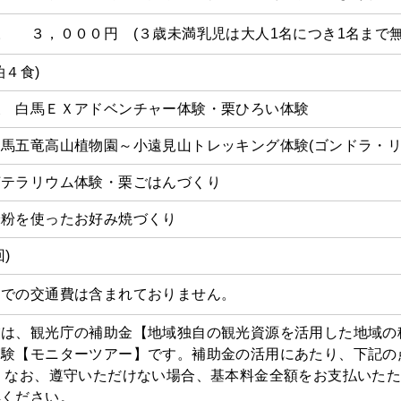
 ３，０００円 (３歳未満乳児は大人1名につき1名まで無
泊４食)
後 白馬ＥＸアドベンチャー体験・栗ひろい体験
馬五竜高山植物園～小遠見山トレッキング体験(ゴンドラ・リ
苔テラリウム体験・栗ごはんづくり
米粉を使ったお好み焼づくり
)
までの交通費は含まれておりません。
は、観光庁の補助金【地域独自の観光資源を活用した地域の
実験【モニターツアー】です。補助金の活用にあたり、下記の
 なお、遵守いただけない場合、基本料金全額をお支払いた
解ください。