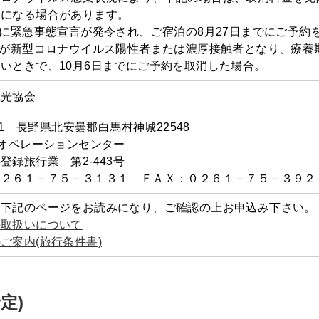
更になる場合があります。
県に緊急事態宣言が発令され、ご宿泊の8月27日までにご予約
様が新型コロナウイルス陽性者または濃厚接触者となり、療養
いときで、10月6日までにご予約を取消した場合。
観光協会
211 長野県北安曇郡白馬村神城22548
馬オペレーションセンター
登録旅行業 第2-443号
０２６１－７５－３１３１ ＦＡＸ：０２６１－７５－３９２
、下記のページをお読みになり、ご確認の上お申込み下さい。
の取扱いについて
ご案内(旅行条件書)
定)