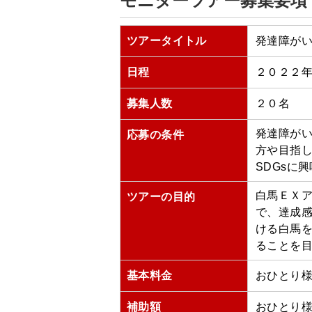
モニターツアー募集要項
ツアータイトル
発達障がい
日程
２０２２
募集人数
２０名
発達障が
応募の条件
方や目指
SDGsに
白馬ＥＸ
ツアーの目的
で、達成
ける白馬を
ることを
基本料金
おひとり様
補助額
おひとり