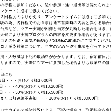
ての行程に参加ください。途中参加・途中退出等は認められま
アンケートに必ずご協力ください。
中３回程度のふりかえり・アンケートタイムには必ずご参加く
実験の為、各行程でのお食事は通常営業時の内容と異なる場合
の台風など、ツアー実施が困難と当方が判断した場合を除き、
候により実施プログラムの内容を変更する場合があります
ゴミの分別・電気の節約などSDGsの取組みにご協力くださ
コロナ感染対策について、当方の定めた遵守事項を守って下さ
取消・人数減は下記の取消料がかかります。なお、宿泊前日お
なりますので、実際にツアーに参加した場合よりも取消料のほ
い。
お日にち
6日・・・おひとり様3,000円
日・・・40%(おひとり様13,200円)
日・・・50%(おひとり様16,500円)
または無連絡不参加・・・100%(おひとり様33,000円)
コロナウイルス感染状況により、下記の場合は、取消料金を免