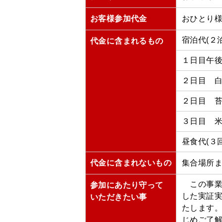
お客様参加代金
おひとり様
宿泊代(２
代金に含まれるもの
１日目午
２日目 白
２日目 
３日目 
昼食代(３回
代金に含まれないもの
集合場所
この事業
参加にあたり守って
した実証
いただきたい事
たします。
じめご了