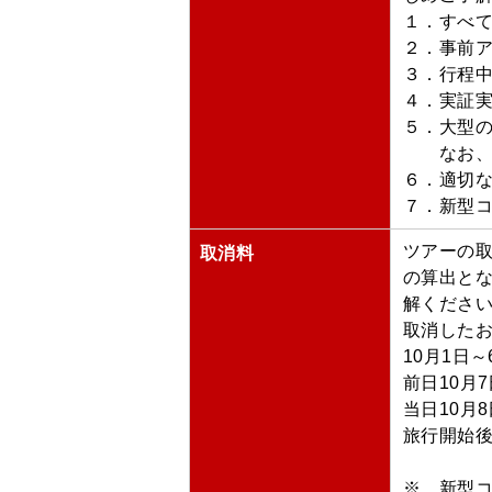
１．すべ
２．事前
３．行程
４．実証
５．大型
なお、天
６．適切な
７．新型
ツアーの
取消料
の算出と
解くださ
取消した
10月1日～
前日10月7
当日10月8
旅行開始後
※ 新型