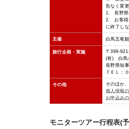
告なく変
1. 長野
2. お客
に終了しな
主催
白馬五竜
〒399-9
旅行企画・実施
(有) 白
長野県知事
ＴＥＬ：
そのほか
その他
個人情報
お申込みの
モニターツアー行程表(予